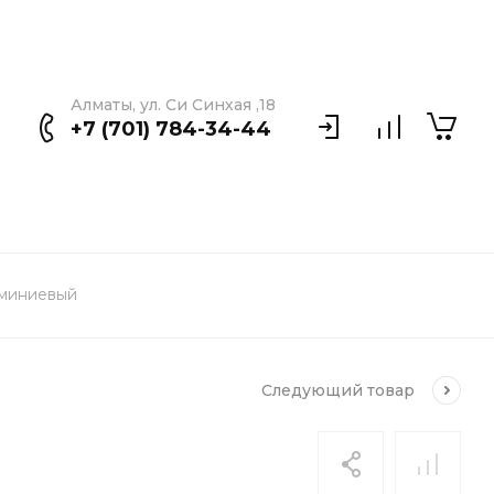
Алматы, ул. Си Синхая ,18
+7 (701) 784-34-44
юминиевый
Следующий
товар