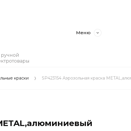
Меню
, ручной
ектротовары
льные краски
SP423154 Аэрозольная краска METAL,ал
 METAL,алюминиевый