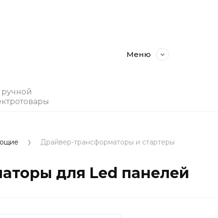
Меню
, ручной
ектротовары
ующие
Драйвер-трансформаторы и стартеры
аторы для Led панелей