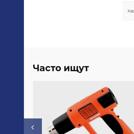
Ха
Часто ищут
20%