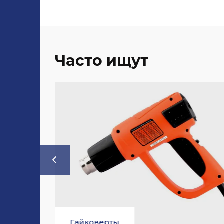
Часто ищут
20%
Дрели и шуруповер