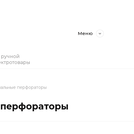
Меню
, ручной
ектротовары
альные перфораторы
 перфораторы