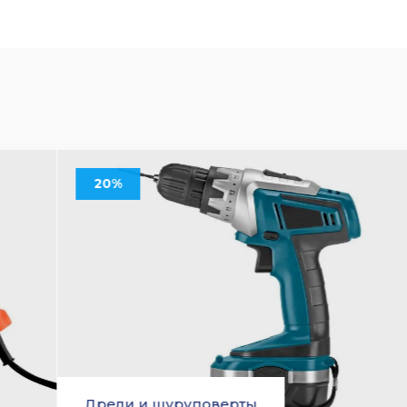
ты
Лобзики