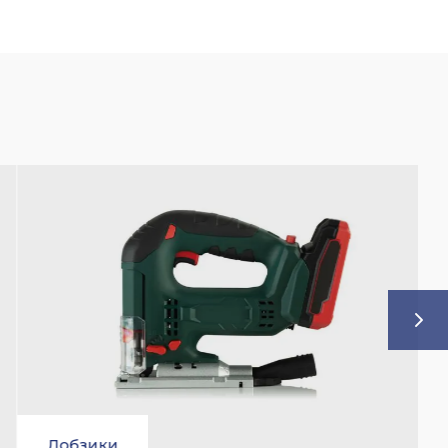
5%
Отбойные молотки