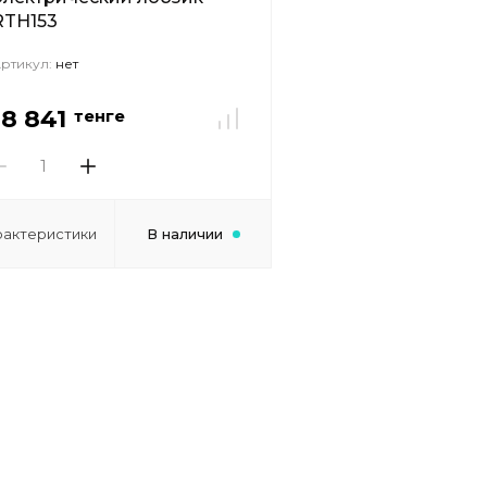
RTH153
ртикул:
нет
18 841
тенге
рактеристики
В наличии