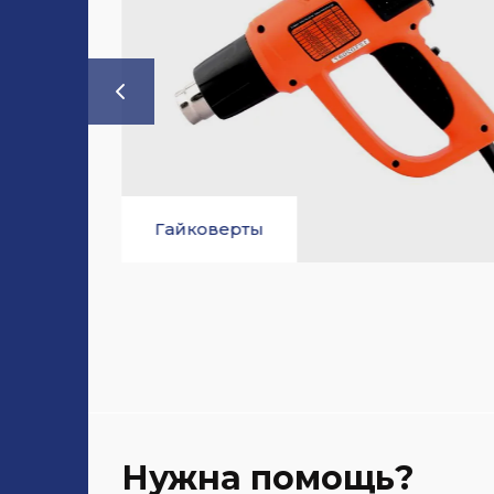
ерты
Дрели и шу
Нужна помощь?