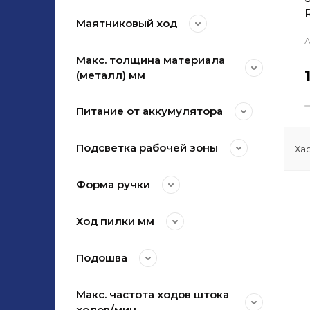
Маятниковый ход
А
Макс. толщина материала
(металл) мм
Питание от аккумулятора
Подсветка рабочей зоны
Ха
Форма ручки
Ход пилки мм
Подошва
Макс. частота ходов штока
ходов/мин