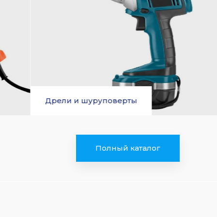
руповерты
Лобзики
Полный каталог