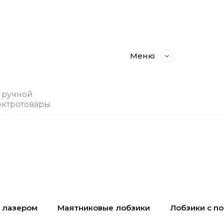
Меню
, ручной
ектротовары
с лазером
Маятниковые лобзики
Лобзики с п